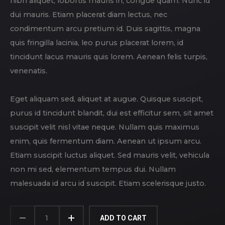
nibh aliquet, lobortis mauris in, congue quam. Nunc id
dui mauris. Etiam placerat diam lectus, nec
condimentum arcu pretium id. Duis sagittis, magna
quis fringilla lacinia, leo purus placerat lorem, id
tincidunt lacus mauris quis lorem. Aenean felis turpis,
venenatis.
Eget aliquam sed, aliquet at augue. Quisque suscipit,
purus id tincidunt blandit, dui est efficitur sem, sit amet
suscipit velit nisl vitae neque. Nullam quis maximus
enim, quis fermentum diam. Aenean ut ipsum arcu.
Etiam suscipit luctus aliquet. Sed mauris velit, vehicula
non mi sed, elementum tempus dui. Nullam
malesuada id arcu id suscipit. Etiam scelerisque justo.
HARLEY
DAVIDSON
ADD TO CART
QUANTITY