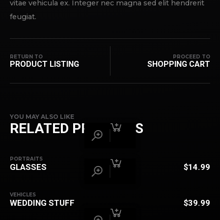
vitae vehicula ex. Integer nec magna sed elit hendrerit
feugiat.
RETURN TO
PROCEED TO
PRODUCT LISTING
SHOPPING CART
YOU MAY ALSO LIKE
RELATED PRODUCTS
PORTRAITS
GLASSES
$
14.99
VEHICLES
WEDDING STUFF
$
39.99